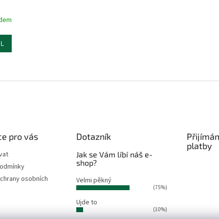
adem
IL
O
v
l
á
d
a
c
í
e pro vás
Dotazník
Přijímá
p
platby
r
vat
Jak se Vám líbí náš e-
v
shop?
podmínky
k
chrany osobních
Velmi pěkný
y
(75%)
v
ý
Ujde to
p
(10%)
i