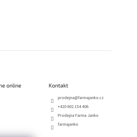
me online
Kontakt
prodejna
@
farmajanko.cz
+420 602 154 406
Prodejna Farma Janko
farmajanko