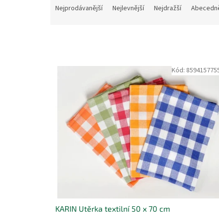
a
Nejprodávanější
Nejlevnější
Nejdražší
Abecedn
z
e
n
í
p
V
Kód:
859415775
r
ý
o
p
d
i
u
s
k
p
t
r
ů
o
d
u
k
t
ů
KARIN Utěrka textilní 50 x 70 cm