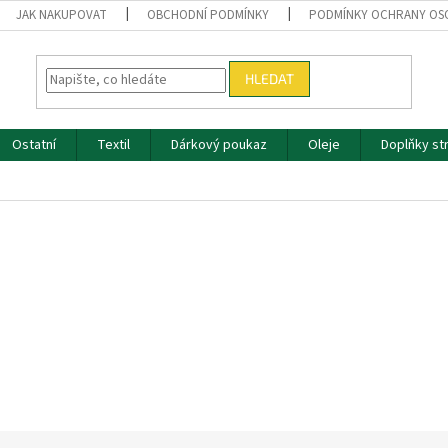
JAK NAKUPOVAT
OBCHODNÍ PODMÍNKY
PODMÍNKY OCHRANY OS
HLEDAT
Ostatní
Textil
Dárkový poukaz
Oleje
Doplňky st