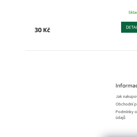
Skl
DETA
30 Kč
Z
á
p
a
t
Informac
í
Jak nakupo
Obchodní 
Podmínky o
údajů