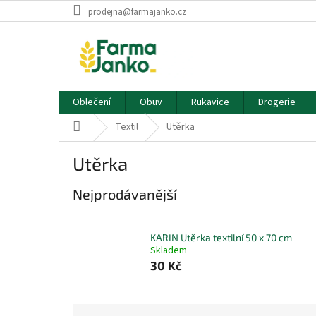
Přejít
prodejna@farmajanko.cz
na
obsah
Oblečení
Obuv
Rukavice
Drogerie
Domů
Textil
Utěrka
Utěrka
Nejprodávanější
KARIN Utěrka textilní 50 x 70 cm
Skladem
30 Kč
Ř