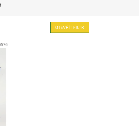
ě
OTEVŘÍT FILTR
5576