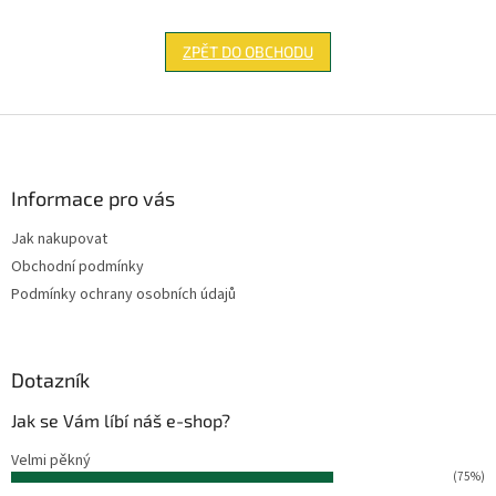
ZPĚT DO OBCHODU
Z
á
p
a
Informace pro vás
t
Jak nakupovat
í
Obchodní podmínky
Podmínky ochrany osobních údajů
Dotazník
Jak se Vám líbí náš e-shop?
Velmi pěkný
(75%)