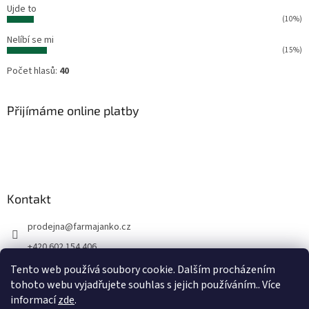
Ujde to
(10%)
Nelíbí se mi
(15%)
Počet hlasů:
40
Přijímáme online platby
Kontakt
prodejna
@
farmajanko.cz
+420 602 154 406
Prodejna Farma Janko
Tento web používá soubory cookie. Dalším procházením
tohoto webu vyjadřujete souhlas s jejich používáním.. Více
farmajanko
informací
zde
.