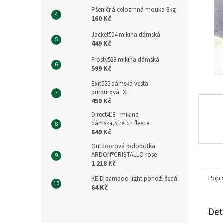
n
Pšeničná celozrnná mouka 3kg
e
160 Kč
l
Jacket504 mikina dámská
449 Kč
Frosty528 mikina dámská
599 Kč
Exit525 dámská vesta
purpurová_XL
459 Kč
Direct418 - mikina
dámská,Stretch fleece
649 Kč
Outdoorová polobotka
ARDON®CRISTALLO rose
1 218 Kč
Popi
KEID bamboo light ponož. šedá
64 Kč
Det