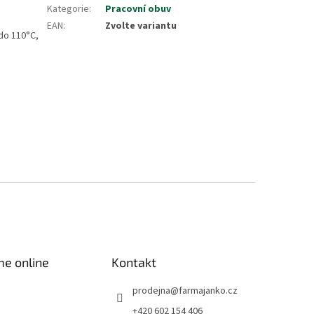
Kategorie
:
Pracovní obuv
EAN
:
Zvolte variantu
do 110°C,
me online
Kontakt
prodejna
@
farmajanko.cz
+420 602 154 406