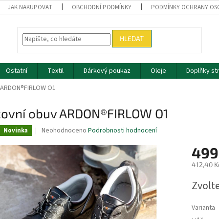
JAK NAKUPOVAT
OBCHODNÍ PODMÍNKY
PODMÍNKY OCHRANY OS
HLEDAT
Ostatní
Textil
Dárkový poukaz
Oleje
Doplňky st
v ARDON®FIRLOW O1
covní obuv ARDON®FIRLOW O1
Průměrné
Neohodnoceno
Podrobnosti hodnocení
Novinka
hodnocení
produktu
499
je
412,40 K
0,0
z
Měrná
Zvolt
5
cena:
hvězdiček.
Varianta