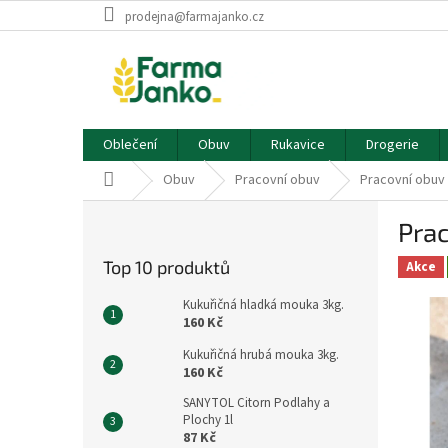
Přejít
prodejna@farmajanko.cz
na
obsah
Oblečení
Obuv
Rukavice
Drogerie
Domů
Obuv
Pracovní obuv
Pracovní obu
P
Pra
o
s
Top 10 produktů
Akce
t
r
Kukuřičná hladká mouka 3kg.
a
160 Kč
n
Kukuřičná hrubá mouka 3kg.
n
160 Kč
í
SANYTOL Citorn Podlahy a
p
Plochy 1l
a
87 Kč