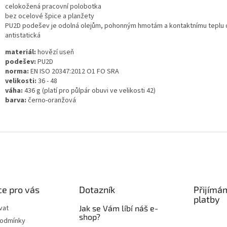
celokožená pracovní polobotka
bez ocelové špice a planžety
PU2D podešev je odolná olejům, pohonným hmotám a kontaktnímu teplu 
antistatická
materiál:
hovězí useň
podešev:
PU2D
norma:
EN ISO 20347:2012 O1 FO SRA
velikosti:
36 - 48
váha:
436 g (platí pro půlpár obuvi ve velikosti 42)
barva:
černo-oranžová
e pro vás
Dotazník
Přijímá
platby
vat
Jak se Vám líbí náš e-
shop?
podmínky