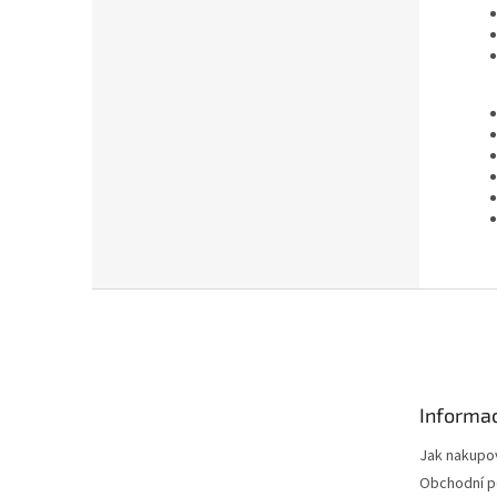
Z
á
p
a
t
Informac
í
Jak nakupo
Obchodní 