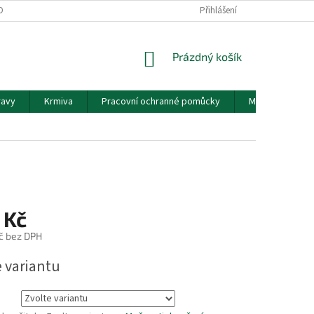
OBNÍCH ÚDAJŮ
Přihlášení
NÁKUPNÍ
Prázdný košík
KOŠÍK
ravy
Krmiva
Pracovní ochranné pomůcky
Mouka
K
 Kč
č bez DPH
e variantu