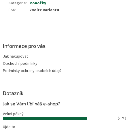
Kategorie
:
Ponožky
EAN
:
Zvolte variantu
Z
á
p
a
Informace pro vás
t
Jak nakupovat
í
Obchodní podmínky
Podmínky ochrany osobních údajů
Dotazník
Jak se Vám líbí náš e-shop?
Velmi pěkný
(75%)
Ujde to