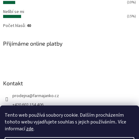
(10%)
Nelíbí se mi
(15%)
Počet hlasů:
40
Přijímáme online platby
Kontakt
prodejna
@
farmajanko.cz
+420 602 154 406
Prodejna Farma Janko
Tento web používá soubory cookie. Dalším procházením
tohoto webu vyjadřujete souhlas s jejich používáním.. Více
farmajanko
informací
zde
.