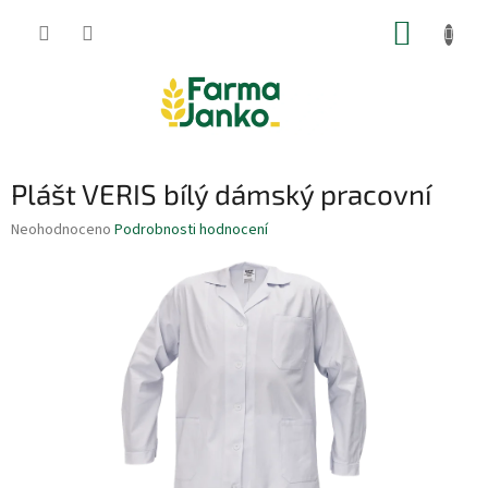
Přejít
NÁKUP
na
obsah
KOŠÍK
Plášt VERIS bílý dámský pracovní
Průměrné
Neohodnoceno
Podrobnosti hodnocení
hodnocení
produktu
je
0,0
z
5
hvězdiček.