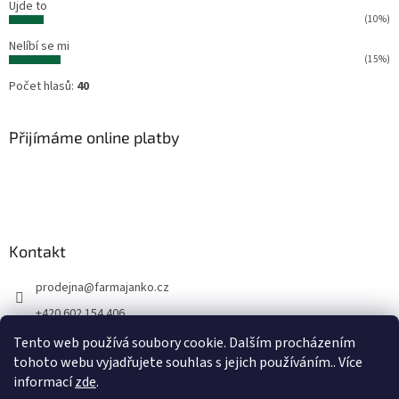
Ujde to
(10%)
Nelíbí se mi
(15%)
Počet hlasů:
40
Přijímáme online platby
Kontakt
prodejna
@
farmajanko.cz
+420 602 154 406
Prodejna Farma Janko
Tento web používá soubory cookie. Dalším procházením
tohoto webu vyjadřujete souhlas s jejich používáním.. Více
farmajanko
informací
zde
.