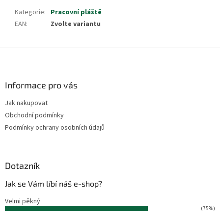
Kategorie
:
Pracovní pláště
EAN
:
Zvolte variantu
Z
á
p
a
Informace pro vás
t
Jak nakupovat
í
Obchodní podmínky
Podmínky ochrany osobních údajů
Dotazník
Jak se Vám líbí náš e-shop?
Velmi pěkný
(75%)