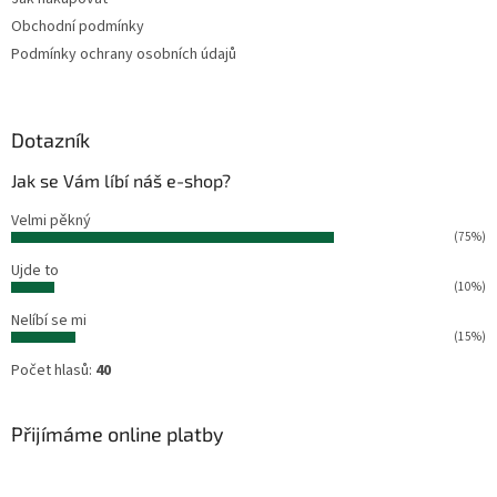
í
Obchodní podmínky
Podmínky ochrany osobních údajů
Dotazník
Jak se Vám líbí náš e-shop?
Velmi pěkný
(75%)
Ujde to
(10%)
Nelíbí se mi
(15%)
Počet hlasů:
40
Přijímáme online platby