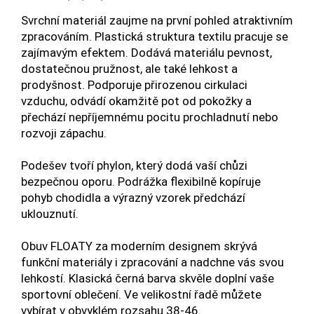
Svrchní materiál zaujme na první pohled atraktivním
zpracováním. Plastická struktura textilu pracuje se
zajímavým efektem. Dodává materiálu pevnost,
dostatečnou pružnost, ale také lehkost a
prodyšnost. Podporuje přirozenou cirkulaci
vzduchu, odvádí okamžitě pot od pokožky a
přechází nepříjemnému pocitu prochladnutí nebo
rozvoji zápachu.
Podešev tvoří phylon, který dodá vaší chůzi
bezpečnou oporu. Podrážka flexibilně kopíruje
pohyb chodidla a výrazný vzorek předchází
uklouznutí.
Obuv FLOATY za moderním designem skrývá
funkční materiály i zpracování a nadchne vás svou
lehkostí. Klasická černá barva skvěle doplní vaše
sportovní oblečení. Ve velikostní řadě můžete
vybírat v obvyklém rozsahu 38-46.