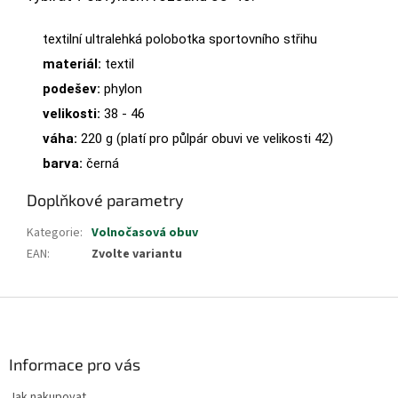
textilní ultralehká polobotka sportovního střihu
materiál:
textil
podešev:
phylon
velikosti:
38 - 46
váha:
220 g (platí pro půlpár obuvi ve velikosti 42)
barva:
černá
Doplňkové parametry
Kategorie
:
Volnočasová obuv
EAN
:
Zvolte variantu
Z
á
p
a
Informace pro vás
t
Jak nakupovat