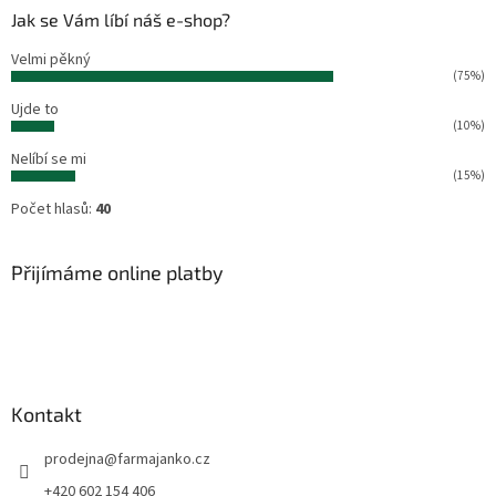
Jak se Vám líbí náš e-shop?
Velmi pěkný
(75%)
Ujde to
(10%)
Nelíbí se mi
(15%)
Počet hlasů:
40
Přijímáme online platby
Kontakt
prodejna
@
farmajanko.cz
+420 602 154 406