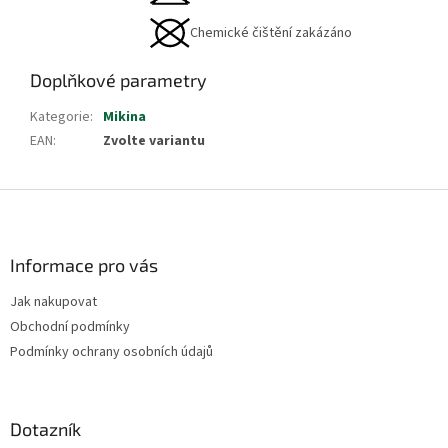
Chemické čištění zakázáno
Doplňkové parametry
Kategorie
:
Mikina
EAN
:
Zvolte variantu
Z
á
p
a
Informace pro vás
t
Jak nakupovat
í
Obchodní podmínky
Podmínky ochrany osobních údajů
Dotazník