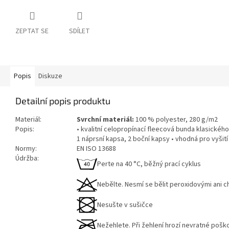
ZEPTAT SE
SDÍLET
Popis
Diskuze
Detailní popis produktu
Materiál:
Svrchní materiál:
100 % polyester, 280 g/m2
Popis:
• kvalitní celopropínací fleecová bunda klasického
1 náprsní kapsa, 2 boční kapsy • vhodná pro vyšit
Normy:
EN ISO 13688
Údržba:
Perte na 40 °C, běžný prací cyklus
Nebělte. Nesmí se bělit peroxidovými ani c
Nesušte v sušičce
Nežehlete. Při žehlení hrozí nevratné pošk