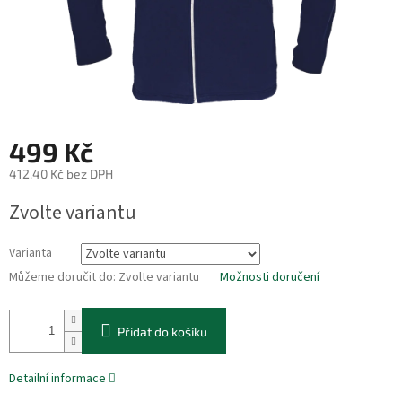
499 Kč
412,40 Kč bez DPH
Měrná
Zvolte variantu
cena:
Varianta
Můžeme doručit do:
Zvolte variantu
Možnosti doručení
Přidat do košíku
Detailní informace