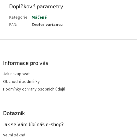
Doplňkové parametry
Kategorie
:
Máčené
EAN
:
Zvolte variantu
Z
á
p
a
Informace pro vás
t
Jak nakupovat
í
Obchodní podmínky
Podmínky ochrany osobních údajů
Dotazník
Jak se Vám líbí náš e-shop?
Velmi pěkný