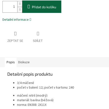
Přidat do košíku
Detailní informace
ZEPTAT SE
SDÍLET
Popis
Diskuze
Detailní popis produktu
3/4 máčené
počet v balení: 12; počet v kartonu: 240
máčení: nitril (modrý)
materiál: bavlna (béžová)
norma: EN388: 2X11X