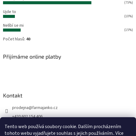
(75%)
Ujde to
(10%)
Nelíbí se mi
(15%)
Počet hlasů:
40
Přijímáme online platby
Kontakt
prodejna
@
farmajanko.cz
+420 602 154 406
Prodejna Farma Janko
Tento web používá soubory cookie. Dalším procházením
tohoto webu vyjadřujete souhlas s jejich používáním.. Více
farmajanko