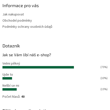
p
a
Informace pro vás
t
Jak nakupovat
í
Obchodní podmínky
Podmínky ochrany osobních údajů
Dotazník
Jak se Vám líbí náš e-shop?
Velmi pěkný
(75%)
Ujde to
(10%)
Nelíbí se mi
(15%)
Počet hlasů:
40