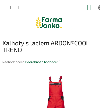
Přejít
NÁKUP
na
obsah
KOŠÍK
Kalhoty s laclem ARDON®COOL
TREND
Průměrné
Neohodnoceno
Podrobnosti hodnocení
hodnocení
produktu
je
0,0
z
5
hvězdiček.