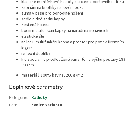
klasické montérkové kalhoty s laclem sportovního střihu
zapínání na knoflíky na levém boku
guma v pase pro pohodlné nošení
sedlo a dvě zadní kapsy
zesílená kolena
boční multifunkční kapsy na nářadí na nohavicích
elastické šle
na laclu multifunkční kapsa a prostor pro potisk firemním
logem
reflexní doplňky
k dispozici i v prodloužené variantě na výšku postavy 183-
190 cm
materiál:
100% bavlna, 260 g/m2
Doplňkové parametry
Kategorie
:
Kalhoty
EAN
:
Zvolte variantu
Z
á