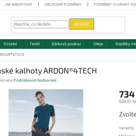
JAK NAKUPOVAT
OBCHODNÍ PODMÍNKY
PODMÍNKY OCHRANY OS
HLEDAT
Ostatní
Textil
Dárkový poukaz
Oleje
Doplňky st
 ARDON®4TECH
ské kalhoty ARDON®4TECH
né
noceno
Podrobnosti hodnocení
ní
734
u
606,61 K
Měrná
Zvolt
cena:
ek.
Varianta