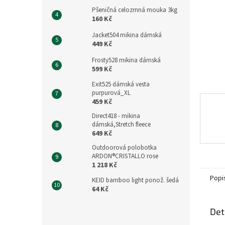
n
Pšeničná celozrnná mouka 3kg
e
160 Kč
l
Jacket504 mikina dámská
449 Kč
Frosty528 mikina dámská
599 Kč
Exit525 dámská vesta
purpurová_XL
459 Kč
Direct418 - mikina
dámská,Stretch fleece
649 Kč
Outdoorová polobotka
ARDON®CRISTALLO rose
1 218 Kč
Popi
KEID bamboo light ponož. šedá
64 Kč
Det