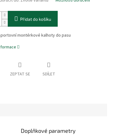
oručit do:
Zvolte variantu
Možnosti doručení
Přidat do košíku
portovní montérkové kalhoty do pasu
informace
ZEPTAT SE
SDÍLET
Doplňkové parametry