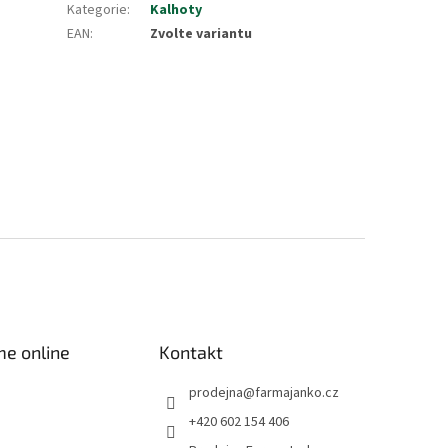
Kategorie
:
Kalhoty
EAN
:
Zvolte variantu
me online
Kontakt
prodejna
@
farmajanko.cz
+420 602 154 406