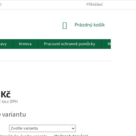
OBNÍCH ÚDAJŮ
Přihlášení
NÁKUPNÍ
Prázdný košík
KOŠÍK
ravy
Krmiva
Pracovní ochranné pomůcky
Mouka
K
 Kč
č bez DPH
e variantu