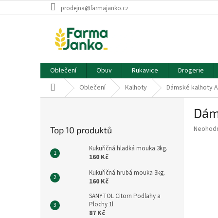
Přejít
prodejna@farmajanko.cz
na
obsah
Oblečení
Obuv
Rukavice
Drogerie
Domů
Oblečení
Kalhoty
Dámské kalhoty
P
Dám
o
s
Průměr
Neohod
Top 10 produktů
t
hodnoce
r
produkt
Kukuřičná hladká mouka 3kg.
a
je
160 Kč
0,0
n
Kukuřičná hrubá mouka 3kg.
z
n
160 Kč
5
í
hvězdič
SANYTOL Citorn Podlahy a
p
Plochy 1l
a
87 Kč