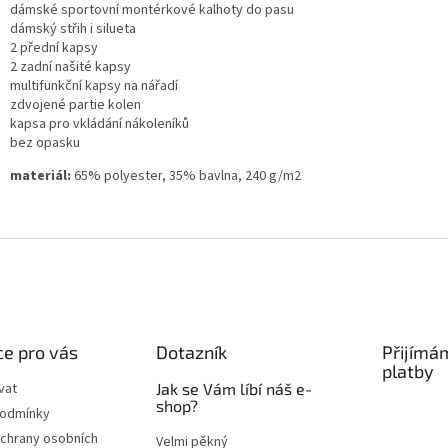
dámské sportovní montérkové kalhoty do pasu
dámský střih i silueta
2 přední kapsy
2 zadní našité kapsy
multifunkční kapsy na nářadí
zdvojené partie kolen
kapsa pro vkládání nákoleníků
bez opasku
materiál:
65% polyester, 35% bavlna, 240 g/m2
e pro vás
Dotazník
Přijímá
platby
vat
Jak se Vám líbí náš e-
shop?
podmínky
chrany osobních
Velmi pěkný