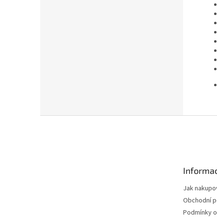
Z
á
p
a
t
Informac
í
Jak nakupo
Obchodní 
Podmínky o