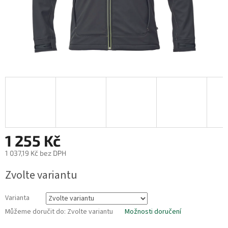
1 255 Kč
1 037,19 Kč bez DPH
Měrná
Zvolte variantu
cena:
Varianta
Můžeme doručit do:
Zvolte variantu
Možnosti doručení