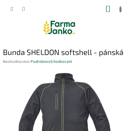
Přejít
NÁKUP
na
obsah
KOŠÍK
Bunda SHELDON softshell - pánská
Průměrné
Neohodnoceno
Podrobnosti hodnocení
hodnocení
produktu
je
0,0
z
5
hvězdiček.