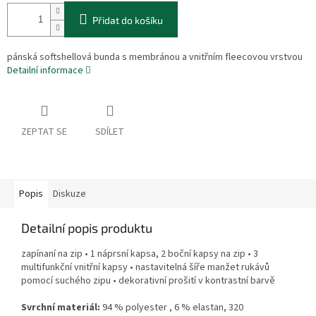
Přidat do košíku
pánská softshellová bunda s membránou a vnitřním fleecovou vrstvou
Detailní informace
ZEPTAT SE
SDÍLET
Popis
Diskuze
Detailní popis produktu
zapínaní na zip • 1 náprsní kapsa, 2 boční kapsy na zip • 3
multifunkční vnitřní kapsy • nastavitelná šíře manžet rukávů
pomocí suchého zipu • dekorativní prošití v kontrastní barvě
Svrchní materiál:
94 % polyester
,
6 % elastan, 320