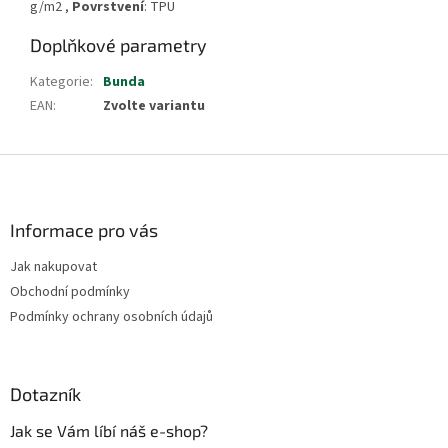
g/m2
,
Povrstvení
: TPU
Doplňkové parametry
Kategorie
:
Bunda
EAN
:
Zvolte variantu
Z
á
p
a
Informace pro vás
t
Jak nakupovat
í
Obchodní podmínky
Podmínky ochrany osobních údajů
Dotazník
Jak se Vám líbí náš e-shop?