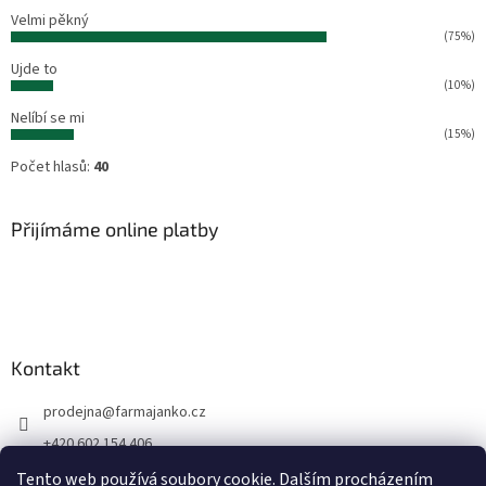
Velmi pěkný
(75%)
Ujde to
(10%)
Nelíbí se mi
(15%)
Počet hlasů:
40
Přijímáme online platby
Kontakt
prodejna
@
farmajanko.cz
+420 602 154 406
Prodejna Farma Janko
Tento web používá soubory cookie. Dalším procházením