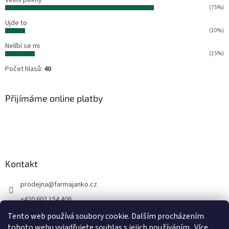
Velmi pěkný
(75%)
Ujde to
(10%)
Nelíbí se mi
(15%)
Počet hlasů:
40
Přijímáme online platby
Kontakt
prodejna
@
farmajanko.cz
+420 602 154 406
Prodejna Farma Janko
Tento web používá soubory cookie. Dalším procházením
tohoto webu vyjadřujete souhlas s jejich používáním.. Více