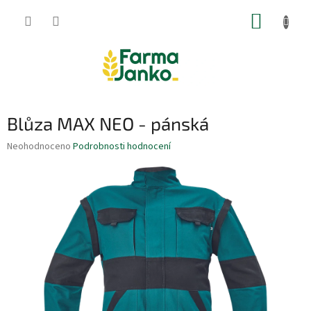
Přejít
NÁKUP
na
obsah
KOŠÍK
Blůza MAX NEO - pánská
Průměrné
Neohodnoceno
Podrobnosti hodnocení
hodnocení
produktu
je
0,0
z
5
hvězdiček.