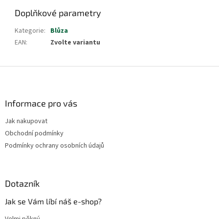
Doplňkové parametry
Kategorie
:
Blůza
EAN
:
Zvolte variantu
Z
á
p
a
Informace pro vás
t
Jak nakupovat
í
Obchodní podmínky
Podmínky ochrany osobních údajů
Dotazník
Jak se Vám líbí náš e-shop?