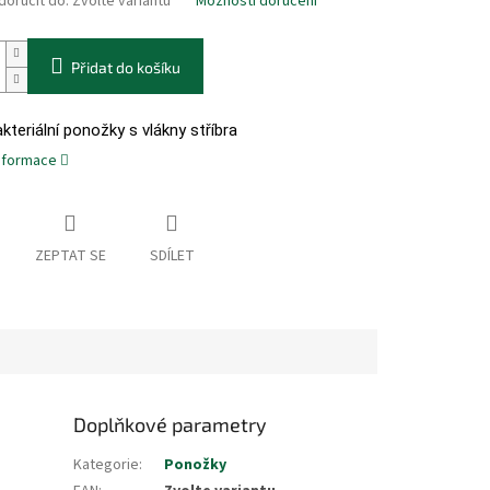
oručit do:
Zvolte variantu
Možnosti doručení
Přidat do košíku
kteriální ponožky s vlákny stříbra
informace
ZEPTAT SE
SDÍLET
Doplňkové parametry
Kategorie
:
Ponožky