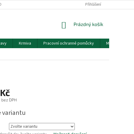
OBNÍCH ÚDAJŮ
Přihlášení
NÁKUPNÍ
Prázdný košík
KOŠÍK
ravy
Krmiva
Pracovní ochranné pomůcky
Mouka
K
 Kč
č bez DPH
e variantu