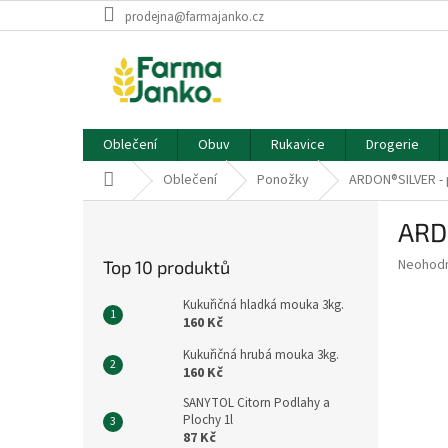
Přejít
prodejna@farmajanko.cz
na
obsah
Oblečení
Obuv
Rukavice
Drogerie
Domů
Oblečení
Ponožky
ARDON®SILVER -
P
ARD
o
s
Průměr
Neohod
Top 10 produktů
t
hodnoce
r
produkt
Kukuřičná hladká mouka 3kg.
a
je
160 Kč
0,0
n
Kukuřičná hrubá mouka 3kg.
z
n
160 Kč
5
í
hvězdič
SANYTOL Citorn Podlahy a
p
Plochy 1l
a
87 Kč