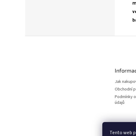
m
v
b
Z
á
p
a
t
Informac
í
Jak nakupo
Obchodní 
Podmínky o
údajů
Tento web p