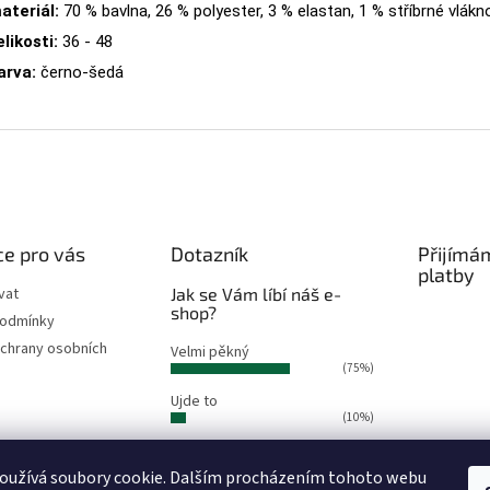
ateriál:
70 % bavlna, 26 % polyester, 3 % elastan, 1 % stříbrné vlákn
elikosti:
36 - 48
arva:
černo-šedá
e pro vás
Dotazník
Přijímá
platby
vat
Jak se Vám líbí náš e-
shop?
podmínky
chrany osobních
Velmi pěkný
(75%)
Ujde to
(10%)
Nelíbí se mi
(15%)
oužívá soubory cookie. Dalším procházením tohoto webu