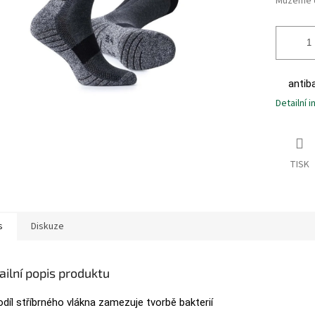
Můžeme d
antiba
Detailní 
TISK
s
Diskuze
ailní popis produktu
odíl stříbrného vlákna zamezuje tvorbě bakterií