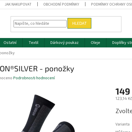
JAK NAKUPOVAT
OBCHODNÍ PODMÍNKY
PODMÍNKY OCHRANY OS
HLEDAT
Ostatní
Textil
Dárkový poukaz
Oleje
Doplňky st
 ponožky
ON®SILVER - ponožky
né
noceno
Podrobnosti hodnocení
ní
149
u
123,14 K
Měrná
Zvolt
cena:
ek.
Varianta