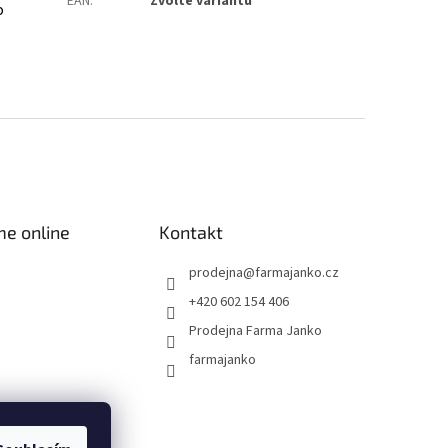
EAN
:
Zvolte variantu
o
me online
Kontakt
prodejna
@
farmajanko.cz
+420 602 154 406
Prodejna Farma Janko
farmajanko