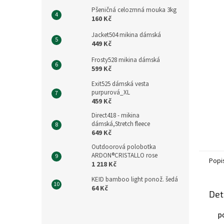
n
Pšeničná celozrnná mouka 3kg
e
160 Kč
l
Jacket504 mikina dámská
449 Kč
Frosty528 mikina dámská
599 Kč
Exit525 dámská vesta
purpurová_XL
459 Kč
Direct418 - mikina
dámská,Stretch fleece
649 Kč
Outdoorová polobotka
ARDON®CRISTALLO rose
Popi
1 218 Kč
KEID bamboo light ponož. šedá
64 Kč
Det
p